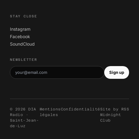
STAY CLOSE
Instagram
Facebook
SoundCloud
NEWSLETTER
Sign up
© 2026 DIA
Mentions
Confidentialité
Site by
RSS
Radio ·
légales
Midnight
Saint-Jean-
Club
de-Luz