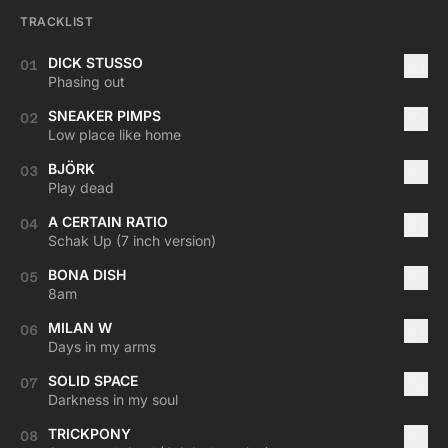
Des moments de vie à traverser. Présence. Tout passe, la
TRACKLIST
musique reste.
DICK STUSSO
01
Phasing out
SNEAKER PIMPS
02
Low place like home
BJÖRK
03
Play dead
A CERTAIN RATIO
04
Schak Up (7 inch version)
BONA DISH
05
8am
MILAN W
06
Days in my arms
SOLID SPACE
07
Darkness in my soul
TRICKPONY
08