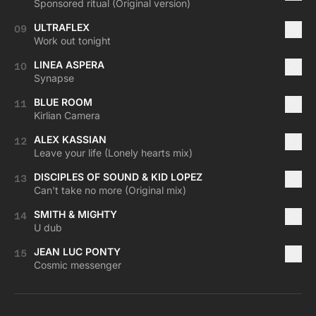
Sponsored ritual (Original version)
ULTRAFLEX
09
Work out tonight
LINEA ASPERA
10
Synapse
BLUE ROOM
11
Kirlian Camera
ALEX KASSIAN
12
Leave your life (Lonely hearts mix)
DISCIPLES OF SOUND & KID LOPEZ
13
Can't take no more (Original mix)
SMITH & MIGHTY
14
U dub
JEAN LUC PONTY
15
Cosmic messenger