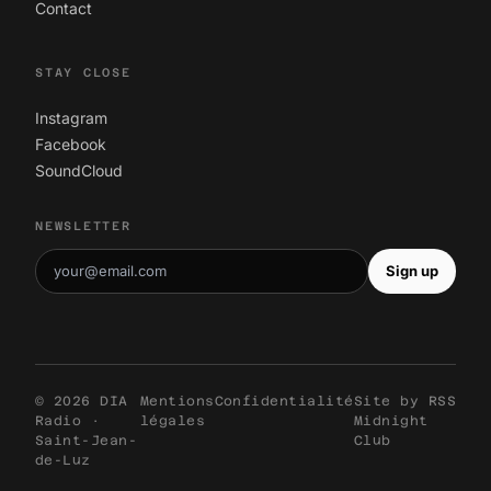
Contact
STAY CLOSE
Instagram
Facebook
SoundCloud
NEWSLETTER
Sign up
© 2026 DIA
Mentions
Confidentialité
Site by
RSS
Radio ·
légales
Midnight
Saint-Jean-
Club
de-Luz