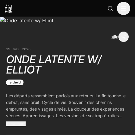
19 mai 2026
ONDE LATENTE W/
ELLIOT
leftfield
Les départs ressemblent parfois aux retours. La fin touche le
début, sans bruit. Cycle de vie. Souvenir des chemins
empruntés, des visages aimés. La douceur des expériences
vécues. Apprentissages. Les versions de soi trop étroites
méritent d’être déposées. Lentement, calmement, presque
Show more
immobile. Mue silencieuse. L’émotion est là, présente, diffuse.