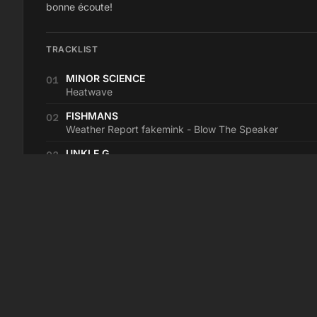
bonne écoute!
TRACKLIST
MINOR SCIENCE
01
Heatwave
FISHMANS
02
Weather Report fakemink - Blow The Speaker
UNKLE G
03
Popcaan Said My Riddims Aren't
Good
04
NEW COMPOSERS
05
Love Of Nature
CRYING IN THE CAR
06
L.A. isla (Electro mix)
SOLVENT
07
Loss for Words (Vector Lovers remix)