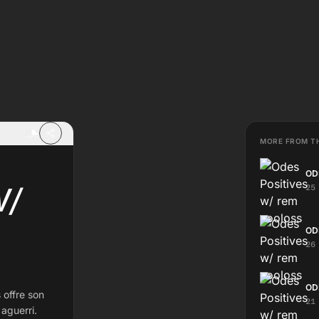
MORE FROM T
OD
W/
25
OD
26
OD
 offre son
21
 aguerri.