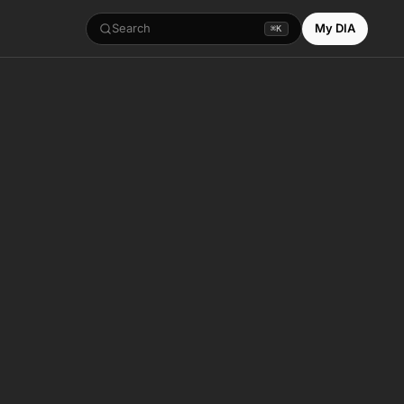
Search
My DIA
⌘K