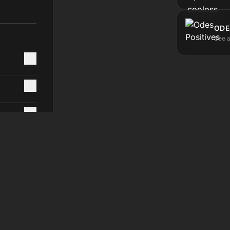
ODE
See a