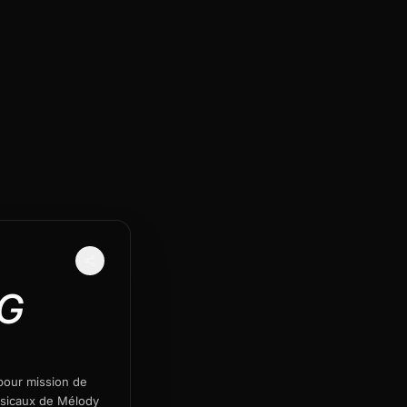
NG
 pour mission de
usicaux de Mélody