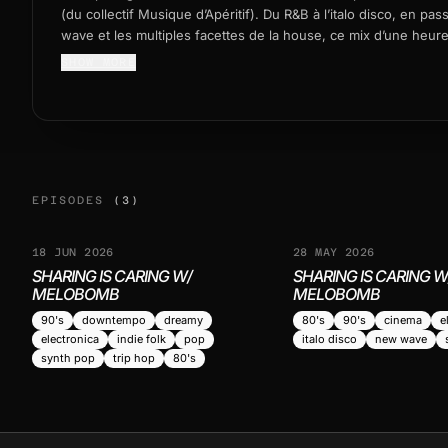
(du collectif Musique d’Apéritif). Du R&B à l’italo disco, en pas
wave et les multiples facettes de la house, ce mix d’une heur
bercer les oreilles, ou vous faire danser les pieds et hocher 
SHOW MORE
comprendre pourquoi.
EPISODES
(3)
18 JUN 2026
28 MAY 2026
SHARING IS CARING W/
SHARING IS CARING W
MELOBOMB
MELOBOMB
90's
downtempo
dreamy
80's
90's
cinema
e
electronica
indie folk
pop
italo disco
new wave
synth pop
trip hop
80's