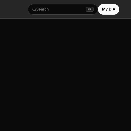
Search
My DIA
⌘K