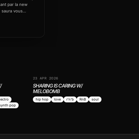
sant par la new
e saura vous
la tête sans même
23 APR 2026
/
SHARING IS CARING W/
MELOBOMB
lectro
hip hop
love
r'n'b
RnB
soul
synth pop