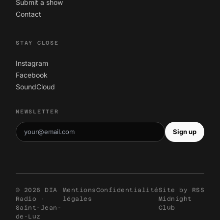
Submit a show
Contact
STAY CLOSE
Instagram
Facebook
SoundCloud
NEWSLETTER
Sign up
© 2026 DIA
Mentions
Confidentialité
Site by
RSS
Radio ·
légales
Midnight
Saint-Jean-
Club
de-Luz