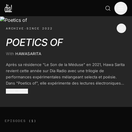
ARCHIVE
·
SINCE 2022
POETICS OF
With
HAWASARITA
Après sa résidence "Le Son de la Méduse" en 2021, Hawa Sarita
revient cette année sur Dia Radio avec une trilogie de
performances expérimentales mélangeant selecta et poésie.
Dans "Poetics of", elle expérimente des lectures électroniques
de poèmes qu’elle écrit. Elle choisit la guérison comme
SHOW MORE
thématique de ce premier volet: Poetics Of (Healing).
EPISODES
(1)