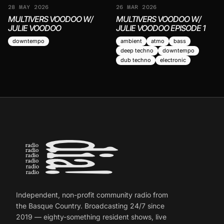
de proposer des expériences singulières, où la musique devient
28 MAY 2026
26 MAR 2026
un espace mental, favorisant la concentration, le lâcher-prise et
MULTIVERS VOODOO W/
MULTIVERS VOODOO W/
l’exploration sensorielle ....
JULIE VOODOO
JULIE VOODOO EPISODE 1
downtempo
ambient
atmo
bass
Avec pour seule et même intention : une diversion vers
deep techno
downtempo
l'hypnose..
dub techno
electronic
Independent, non-profit community radio from
the Basque Country. Broadcasting 24/7 since
2019 — eighty-something resident shows, live