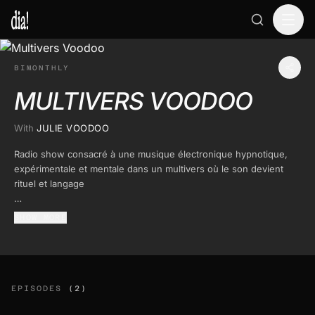
BIMONTHLY
MULTIVERS VOODOO
With
JULIE VOODOO
Radio show consacré à une musique électronique hypnotique,
expérimentale et mentale dans un multivers où le son devient
rituel et langage
Boucles répétitives. Pulsations profondes. Textures immersives.
SHOW MORE
Chaque session est pensée comme une traversée de mondes
parallèles qui invitent à la perte de repères temporels,
composées de rythmes en mutation, créant des états de transe.
EPISODES
(2)
Entre abstraction électronique et énergie organique, l’objectif est