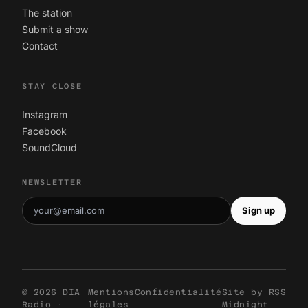
The station
Submit a show
Contact
STAY CLOSE
Instagram
Facebook
SoundCloud
NEWSLETTER
Sign up
© 2026 DIA
Mentions
Confidentialité
Site by
RSS
Radio ·
légales
Midnight