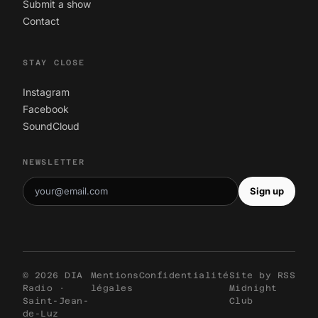
Submit a show
Contact
STAY CLOSE
Instagram
Facebook
SoundCloud
NEWSLETTER
Sign up
© 2026 DIA
Mentions
Confidentialité
Site by
RSS
Radio ·
légales
Midnight
Saint-Jean-
Club
de-Luz