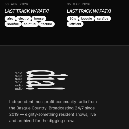
30 APR 2026
05 MAR 2026
LAST TRACK W/ PATXI
LAST TRACK W/ PATXI
afro
electro
house
80's
boogie
caraïbe
soulfull
spiritual
techno
leftfield
Independent, non-profit community radio from
the Basque Country. Broadcasting 24/7 since
2019 — eighty-something resident shows, live
and archived for the digging crew.