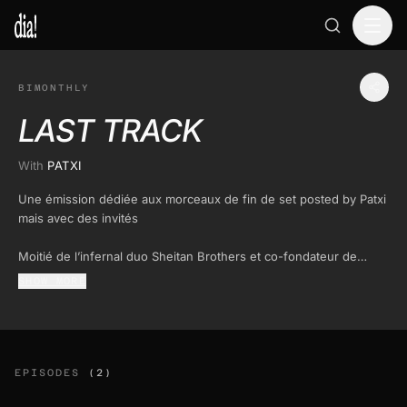
BIMONTHLY
LAST TRACK
With
PATXI
Une émission dédiée aux morceaux de fin de set posted by Patxi
mais avec des invités
Moitié de l’infernal duo Sheitan Brothers et co-fondateur de
Furie, Patxi aime jongler avec l’ensemble de ses influences et
SHOW MORE
fascination musicales, l’idée étant de surtout verser
sérieusement dans le soleil. On retrouve dans ses sets des
sonorités brésiliennes (plein), du boogie français (parfois trop),
de l’italo disco (beaucoup) du Kwaito (attention ça brule) et tout
un tas de choses perdues ou oubliées des 80’s qui peuvent un
EPISODES
(2)