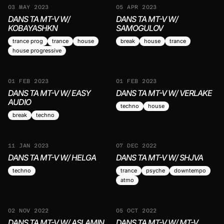
03 MAY 2023
05 APR 2023
House, break, disco
DANS TA MT-V W/
DANS TA MT-V W/
KOBAYASHKN
SAMOGULOV
trance prog
trance
house
break
house
trance
house progressive
01 FEB 2023
01 FEB 2023
DANS TA MT-V W/ EASY
DANS TA MT-V W/ VERLAKE
AUDIO
techno
house
break
techno
11 JAN 2023
07 DEC 2022
DANS TA MT-V W/ HELGA
DANS TA MT-V W/ SHJVA
techno
trance
psyche
downtempo
atmo
02 NOV 2022
05 OCT 2022
DANS TA MT-V W/ ASLAMIN
DANS TA MT-V W/ MT-V