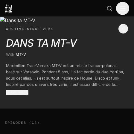
ARCHIVE
·
SINCE 2021
DANS TA MT-V
With
MT-V
Maximilien Tran-Van aka MT-V est un artiste franco-polonais
basé sur Varsovie. Pendant 5 ans, il a fait partie du duo Yorüba,
sous cet alias, il s’est surtout inspiré de House, Disco et funk.
Inspiré par des univers très varié, il est assez difficile de le
classer dans un seul genre, de l’electro à la house en passant
SHOW MORE
par la musique breakée ses sets se définissent par l'éclectisme.
Maximillien a tourné dans toute la Pologne en jouant dans les
meilleurs clubs underground du pays tel que Smolna, Jasna ou
encore Sfinks 700, mais pas seulement, c’est aussi des visites au
Griessmuhle (Berlin) ou encore a kvarteret (Stockholm) qui ont
EPISODES
(14)
forgé ce jeune artiste.