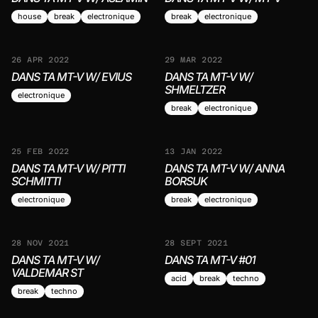
house
break
electronique
break
electronique
26 APR 2022
29 MAR 2022
DANS TA MT-V W/ EVIUS
DANS TA MT-V W/
SHMELTZER
electronique
break
electronique
25 FEB 2022
13 JAN 2022
DANS TA MT-V W/ PITTI
DANS TA MT-V W/ ANNA
SCHMITTI
BORSUK
electronique
break
electronique
28 NOV 2021
28 SEPT 2021
DANS TA MT-V W/
DANS TA MT-V #01
VALDEMAR ST
acid
break
techno
break
techno