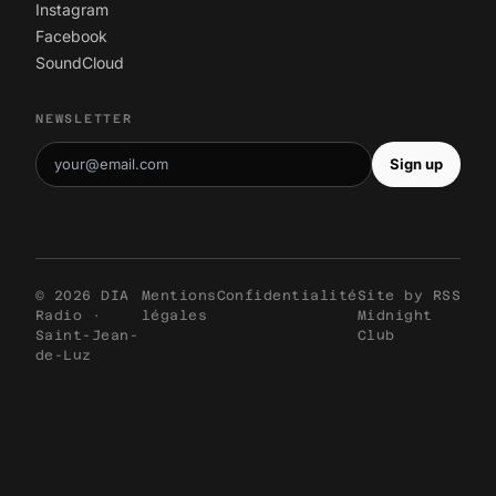
Instagram
Facebook
SoundCloud
NEWSLETTER
Sign up
© 2026 DIA
Mentions
Confidentialité
Site by
RSS
Radio ·
légales
Midnight
Saint-Jean-
Club
de-Luz