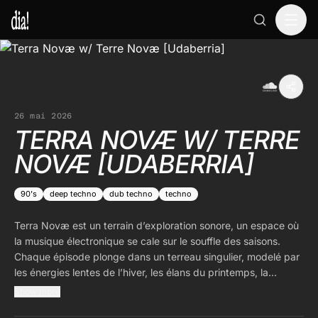
26 mai 2026
TERRA NOVÆ W/ TERRE
NOVÆ [UDABERRIA]
90's
deep techno
dub techno
techno
Terra Novæ est un terrain d’exploration sonore, un espace où
la musique électronique se cale sur le souffle des saisons.
Chaque épisode plonge dans un terreau singulier, modelé par
les énergies lentes de l’hiver, les élans du printemps, la
chaleur expansive de l’été ou les glissements de l’automne.
Show more
Profond et psychédélique, Terra Novæ accompagne la