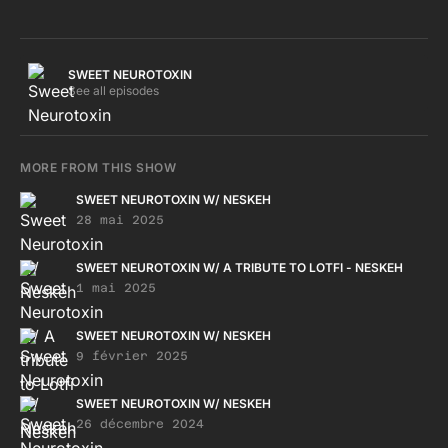
collection personnelle. Inspirée par les sonorités qui
nourrissent mes créations et rythment mes journées, Sweet
Neurotoxin met en lumière des œuvres à savourer pleinement
plutôt qu'à faire bouger les corps.3 Artists: The Ghostwriters
SWEET NEUROTOXIN
Cosmo Vitelli, Amor Fati
See all episodes
MORE FROM THIS SHOW
SWEET NEUROTOXIN W/ NESKEH
28 mai 2025
SWEET NEUROTOXIN W/ A TRIBUTE TO LOTFI - NESKEH
1 mai 2025
SWEET NEUROTOXIN W/ NESKEH
9 février 2025
SWEET NEUROTOXIN W/ NESKEH
26 décembre 2024