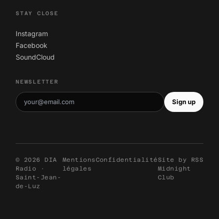
STAY CLOSE
Instagram
Facebook
SoundCloud
NEWSLETTER
Sign up
© 2026 DIA
Mentions
Confidentialité
Site by
RSS
Radio ·
légales
Midnight
Saint-Jean-
Club
de-Luz