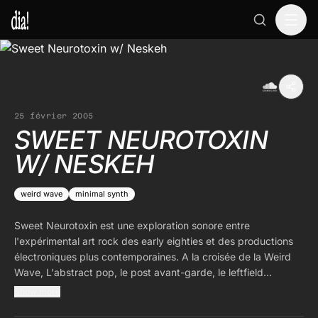
25 février 2005
SWEET NEUROTOXIN
W/ NESKEH
weird wave
minimal synth
Sweet Neurotoxin est une exploration sonore entre
l'expérimental art rock des early eighties et des productions
électroniques plus contemporaines. A la croisée de la Weird
Wave, L'abstract pop, le post avant-garde, le leftfield
electronica, le psych dub et autres beautés étranges, cette
Show more
émission propose une sélection éclectique issue de ma