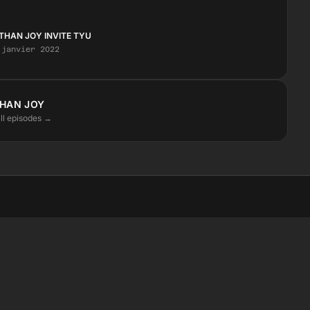
THAN JOY INVITE TYU
 janvier 2022
HAN JOY
ll episodes →
STAY CLOSE
Instagram
Facebook
SoundCloud