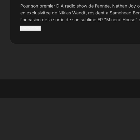
Pour son premier DIA radio show de l'année, Nathan Joy o
en exclusivitée de Niklas Wandt, résident à Samehead Berli
l'occasion de la sortie de son sublime EP "Mineral House" 
collaboration avec Retromigration sur "Love on The Rocks"
Show more
de Paramida. Niklas Wandt sera le guest de Nathan Joy ce vendredi
7 Mars pour sa soirée Special Club qui se déroulera à la 
de 00h a 7heure, vous pourrez également les retrouver en
L'Astra Bar de Biarritz ce samedi 8 Mars
LI
Li
La
Sc