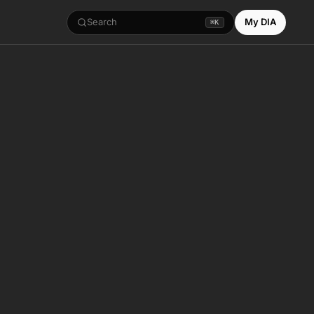
Search
My DIA
⌘K