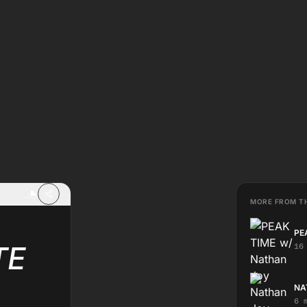
MORE FROM T
PE
TE
16
NA
6 